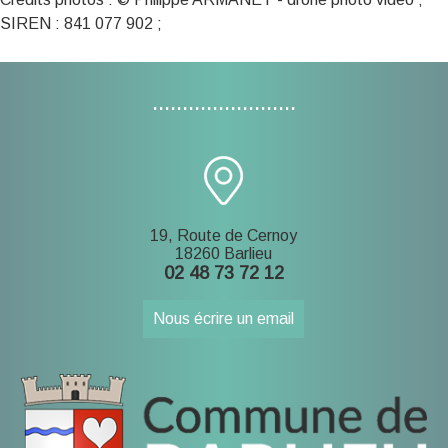
SIREN : 841 077 902 ;
........................
19, Route de Cernoy
18260 Barlieu
02 48 73 72 12
Nous écrire un email