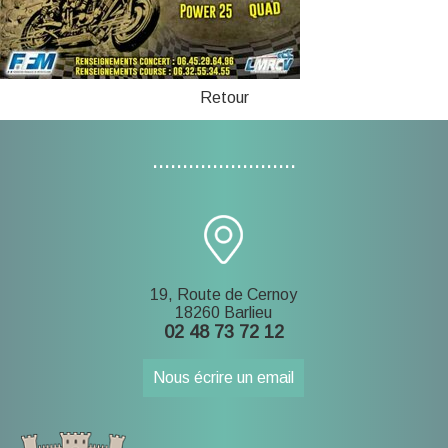
Retour
........................
19, Route de Cernoy
18260 Barlieu
02 48 73 72 12
Nous écrire un email